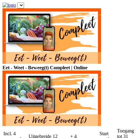
Eet - Weet - Beweeg(t) Compleet | Online
Toegang
Incl. 4
Start
Uitgebreide
12
+ 4
tot 31